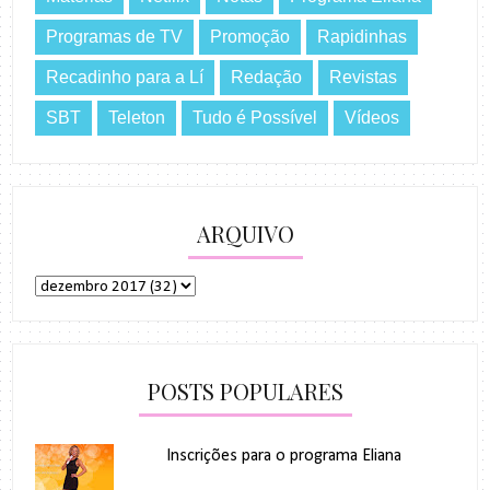
Programas de TV
Promoção
Rapidinhas
Recadinho para a Lí
Redação
Revistas
SBT
Teleton
Tudo é Possível
Vídeos
ARQUIVO
POSTS POPULARES
Inscrições para o programa Eliana