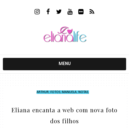
MENU
ARTHUR
,
FOTOS
,
MANUELA
,
NOTAS
,
Eliana encanta a web com nova foto
dos filhos