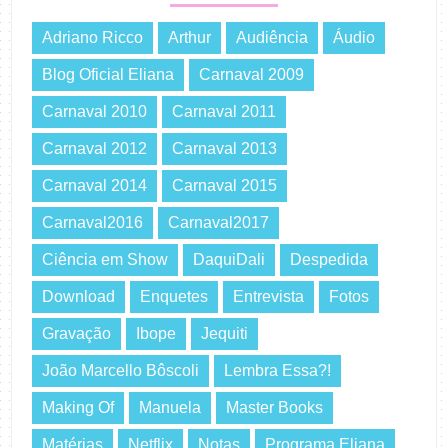
Adriano Ricco
Arthur
Audiência
Áudio
Blog Oficial Eliana
Carnaval 2009
Carnaval 2010
Carnaval 2011
Carnaval 2012
Carnaval 2013
Carnaval 2014
Carnaval 2015
Carnaval2016
Carnaval2017
Ciência em Show
DaquiDali
Despedida
Download
Enquetes
Entrevista
Fotos
Gravação
Ibope
Jequiti
João Marcello Bôscoli
Lembra Essa?!
Making Of
Manuela
Master Books
Matérias
Netflix
Notas
Programa Eliana