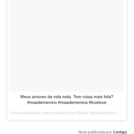
Meus amores da vida toda. Tem coisa mais fofa?
#maedemenino #maedemenina #truelove
Uma publicação compartilhada por Eliana Michaelichen (@eliana) em
Nota publicada por
Contigo