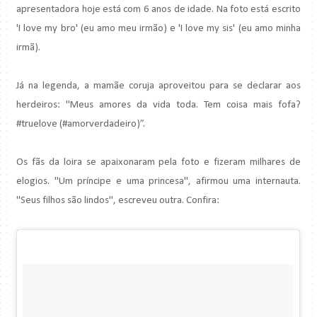
apresentadora hoje está com 6 anos de idade. Na foto está escrito
'I love my bro' (eu amo meu irmão) e 'I love my sis' (eu amo minha
irmã).
Já na legenda, a mamãe coruja aproveitou para se declarar aos
herdeiros: "Meus amores da vida toda. Tem coisa mais fofa?
#truelove (#amorverdadeiro)”.
Os fãs da loira se apaixonaram pela foto e fizeram milhares de
elogios. "Um príncipe e uma princesa", afirmou uma internauta.
"Seus filhos são lindos", escreveu outra. Confira: