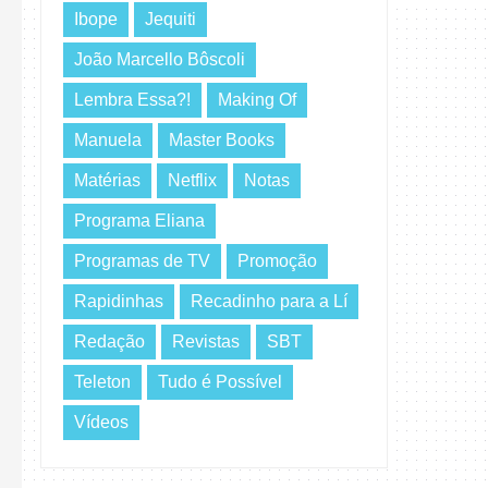
Ibope
Jequiti
João Marcello Bôscoli
Lembra Essa?!
Making Of
Manuela
Master Books
Matérias
Netflix
Notas
Programa Eliana
Programas de TV
Promoção
Rapidinhas
Recadinho para a Lí
Redação
Revistas
SBT
Teleton
Tudo é Possível
Vídeos