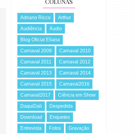
COLUNAS
Adriano Ricco
Arthur
Audiência
Áudio
Blog Oficial Eliana
Carnaval 2009
Carnaval 2010
Carnaval 2011
Carnaval 2012
Carnaval 2013
Carnaval 2014
Carnaval 2015
Carnaval2016
Carnaval2017
Ciência em Show
DaquiDali
Despedida
Download
Enquetes
Entrevista
Fotos
Gravação