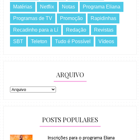
Matérias
Netflix
Notas
Programa Eliana
Programas de TV
Promoção
Rapidinhas
Recadinho para a Lí
Redação
Revistas
SBT
Teleton
Tudo é Possível
Vídeos
ARQUIVO
POSTS POPULARES
Inscrições para o programa Eliana