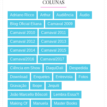
COLUNAS
Adriano Ricco
Arthur
Audiência
Áudio
Blog Oficial Eliana
Carnaval 2009
Carnaval 2010
Carnaval 2011
Carnaval 2012
Carnaval 2013
Carnaval 2014
Carnaval 2015
Carnaval2016
Carnaval2017
Ciência em Show
DaquiDali
Despedida
Download
Enquetes
Entrevista
Fotos
Gravação
Ibope
Jequiti
João Marcello Bôscoli
Lembra Essa?!
Making Of
Manuela
Master Books