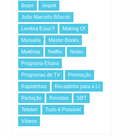
Ibope
Jequiti
João Marcello Bôscoli
Lembra Essa?!
Making Of
Manuela
Master Books
Matérias
Netflix
Notas
Programa Eliana
Programas de TV
Promoção
Rapidinhas
Recadinho para a Lí
Redação
Revistas
SBT
Teleton
Tudo é Possível
Vídeos