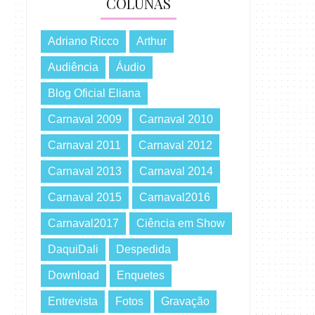
COLUNAS
Adriano Ricco
Arthur
Audiência
Áudio
Blog Oficial Eliana
Carnaval 2009
Carnaval 2010
Carnaval 2011
Carnaval 2012
Carnaval 2013
Carnaval 2014
Carnaval 2015
Carnaval2016
Carnaval2017
Ciência em Show
DaquiDali
Despedida
Download
Enquetes
Entrevista
Fotos
Gravação