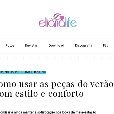
Fotos
Revistas
Download
Discografia
Fãs
OS
,
NOTAS
,
PROGRAMA ELIANA
,
SBT
como usar as peças do verão
om estilo e conforto
nomizar e ainda manter a sofisticação nos looks de meia-estação