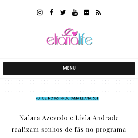
MENU
FOTOS
,
NOTAS
,
PROGRAMA ELIANA
,
SBT
,
Naiara Azevedo e Lívia Andrade
realizam sonhos de fãs no programa