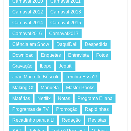
Carnaval 2010
Carnaval 2011
Carnaval 2012
Carnaval 2013
Carnaval 2014
Carnaval 2015
Carnaval2016
Carnaval2017
Ciência em Show
DaquiDali
Despedida
Download
Enquetes
Entrevista
Fotos
Gravação
Ibope
Jequiti
João Marcello Bôscoli
Lembra Essa?!
Making Of
Manuela
Master Books
Matérias
Netflix
Notas
Programa Eliana
Programas de TV
Promoção
Rapidinhas
Recadinho para a Lí
Redação
Revistas
SBT
Teleton
Tudo é Possível
Vídeos