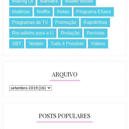
Making Of
Manuela
Master Books
Matérias
Netflix
Notas
Programa Eliana
Programas de TV
Promoção
Rapidinhas
Recadinho para a Lí
Redação
Revistas
SBT
Teleton
Tudo é Possível
Vídeos
ARQUIVO
POSTS POPULARES