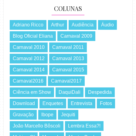
COLUNAS
Adriano Ricco
Arthur
Audiência
Áudio
Blog Oficial Eliana
Carnaval 2009
Carnaval 2010
Carnaval 2011
Carnaval 2012
Carnaval 2013
Carnaval 2014
Carnaval 2015
Carnaval2016
Carnaval2017
Ciência em Show
DaquiDali
Despedida
Download
Enquetes
Entrevista
Fotos
Gravação
Ibope
Jequiti
João Marcello Bôscoli
Lembra Essa?!