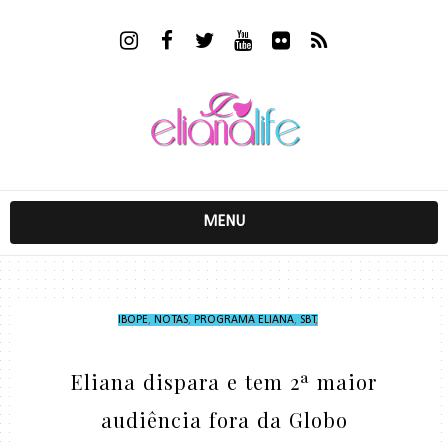
MENU
IBOPE
,
NOTAS
,
PROGRAMA ELIANA
,
SBT
,
Eliana dispara e tem 2ª maior
audiência fora da Globo