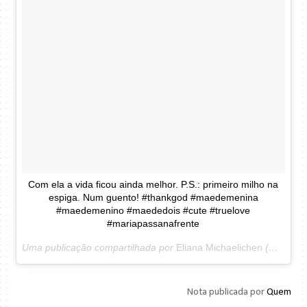
Com ela a vida ficou ainda melhor. P.S.: primeiro milho na
espiga. Num guento! #thankgod #maedemenina
#maedemenino #maededois #cute #truelove
#mariapassanafrente
Uma publicação compartilhada por
Eliana Michaelichen
(@eliana) em
Nota publicada por
Quem