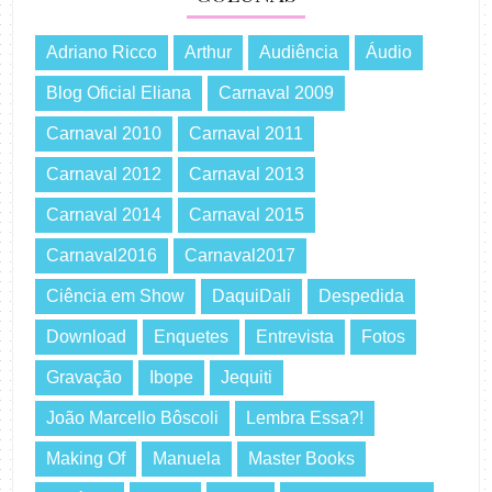
Adriano Ricco
Arthur
Audiência
Áudio
Blog Oficial Eliana
Carnaval 2009
Carnaval 2010
Carnaval 2011
Carnaval 2012
Carnaval 2013
Carnaval 2014
Carnaval 2015
Carnaval2016
Carnaval2017
Ciência em Show
DaquiDali
Despedida
Download
Enquetes
Entrevista
Fotos
Gravação
Ibope
Jequiti
João Marcello Bôscoli
Lembra Essa?!
Making Of
Manuela
Master Books