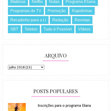
Matérias
Netflix
Notas
Programa Eliana
Programas de TV
Promoção
Rapidinhas
Recadinho para a Lí
Redação
Revistas
SBT
Teleton
Tudo é Possível
Vídeos
ARQUIVO
POSTS POPULARES
Inscrições para o programa Eliana