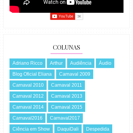
COLUNAS
Adriano Ricco
Arthur
Audiência
Áudio
Blog Oficial Eliana
Carnaval 2009
Carnaval 2010
Carnaval 2011
Carnaval 2012
Carnaval 2013
Carnaval 2014
Carnaval 2015
Carnaval2016
Carnaval2017
Ciência em Show
DaquiDali
Despedida