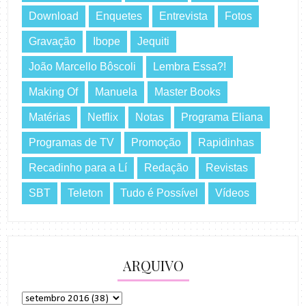
Download
Enquetes
Entrevista
Fotos
Gravação
Ibope
Jequiti
João Marcello Bôscoli
Lembra Essa?!
Making Of
Manuela
Master Books
Matérias
Netflix
Notas
Programa Eliana
Programas de TV
Promoção
Rapidinhas
Recadinho para a Lí
Redação
Revistas
SBT
Teleton
Tudo é Possível
Vídeos
ARQUIVO