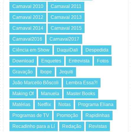
Carnaval 2010
Carnaval 2011
Carnaval 2012
Carnaval 2013
Carnaval 2014
Carnaval 2015
Carnaval2016
Carnaval2017
Ciência em Show
DaquiDali
Despedida
Download
Enquetes
Entrevista
Fotos
Gravação
Ibope
Jequiti
João Marcello Bôscoli
Lembra Essa?!
Making Of
Manuela
Master Books
Matérias
Netflix
Notas
Programa Eliana
Programas de TV
Promoção
Rapidinhas
Recadinho para a Lí
Redação
Revistas