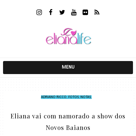
MENU
ADRIANO RICCO
,
FOTOS
,
NOTAS
,
Eliana vai com namorado a show dos
Novos Baianos