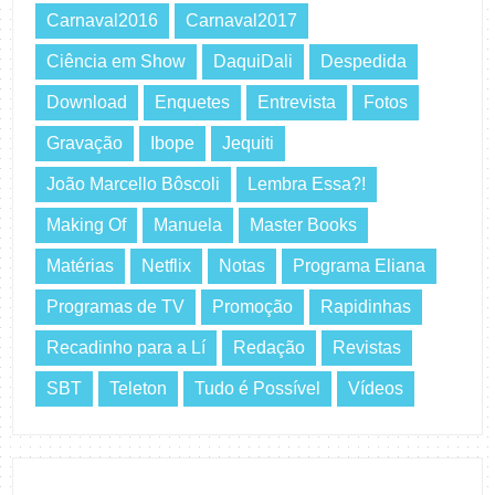
Carnaval2016
Carnaval2017
Ciência em Show
DaquiDali
Despedida
Download
Enquetes
Entrevista
Fotos
Gravação
Ibope
Jequiti
João Marcello Bôscoli
Lembra Essa?!
Making Of
Manuela
Master Books
Matérias
Netflix
Notas
Programa Eliana
Programas de TV
Promoção
Rapidinhas
Recadinho para a Lí
Redação
Revistas
SBT
Teleton
Tudo é Possível
Vídeos