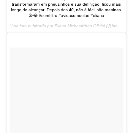
transformaram em pneuzinhos e sua definição, ficou mais
longe de alcançar. Depois dos 40, não é fácil não meninas.
😩😂 #semfiltro #avidacomoelaé #eliana
Uma foto publicada por Eliana Michaelichen Oficial (@blogdaeliana) em