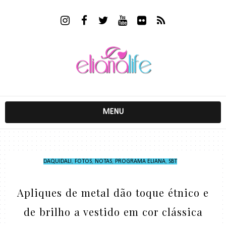
MENU
DAQUIDALI
,
FOTOS
,
NOTAS
,
PROGRAMA ELIANA
,
SBT
Apliques de metal dão toque étnico e
de brilho a vestido em cor clássica