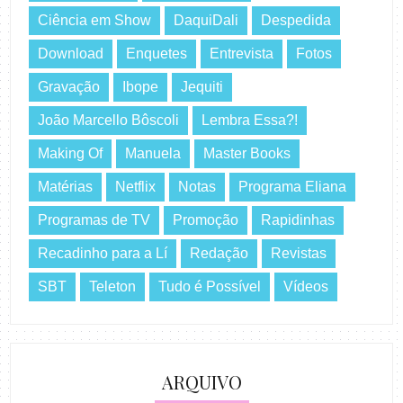
Ciência em Show
DaquiDali
Despedida
Download
Enquetes
Entrevista
Fotos
Gravação
Ibope
Jequiti
João Marcello Bôscoli
Lembra Essa?!
Making Of
Manuela
Master Books
Matérias
Netflix
Notas
Programa Eliana
Programas de TV
Promoção
Rapidinhas
Recadinho para a Lí
Redação
Revistas
SBT
Teleton
Tudo é Possível
Vídeos
ARQUIVO