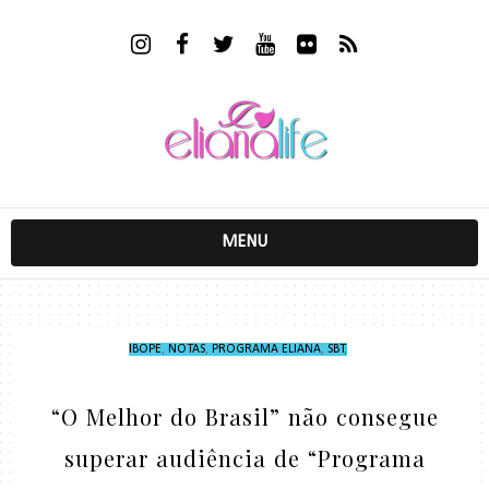
MENU
IBOPE
,
NOTAS
,
PROGRAMA ELIANA
,
SBT
,
“O Melhor do Brasil” não consegue
superar audiência de “Programa