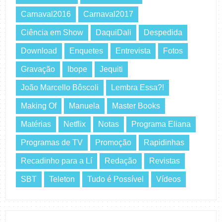
Carnaval2016
Carnaval2017
Ciência em Show
DaquiDali
Despedida
Download
Enquetes
Entrevista
Fotos
Gravação
Ibope
Jequiti
João Marcello Bôscoli
Lembra Essa?!
Making Of
Manuela
Master Books
Matérias
Netflix
Notas
Programa Eliana
Programas de TV
Promoção
Rapidinhas
Recadinho para a Lí
Redação
Revistas
SBT
Teleton
Tudo é Possível
Vídeos