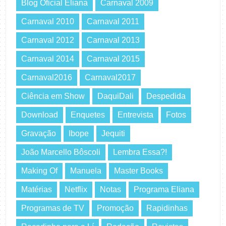
Blog Oficial Eliana
Carnaval 2009
Carnaval 2010
Carnaval 2011
Carnaval 2012
Carnaval 2013
Carnaval 2014
Carnaval 2015
Carnaval2016
Carnaval2017
Ciência em Show
DaquiDali
Despedida
Download
Enquetes
Entrevista
Fotos
Gravação
Ibope
Jequiti
João Marcello Bôscoli
Lembra Essa?!
Making Of
Manuela
Master Books
Matérias
Netflix
Notas
Programa Eliana
Programas de TV
Promoção
Rapidinhas