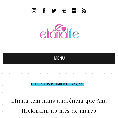
MENU
IBOPE
,
NOTAS
,
PROGRAMA ELIANA
,
SBT
,
Eliana tem mais audiência que Ana
Hickmann no mês de março