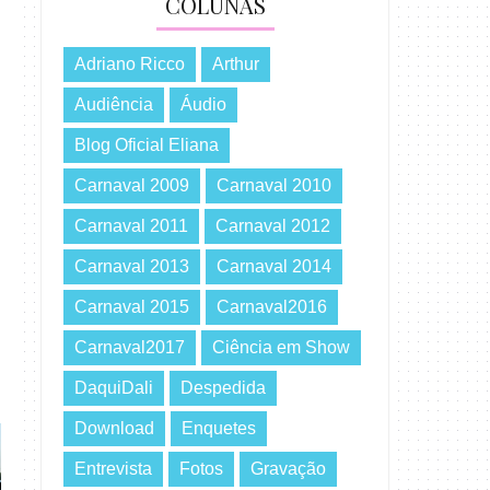
COLUNAS
Adriano Ricco
Arthur
Audiência
Áudio
Blog Oficial Eliana
Carnaval 2009
Carnaval 2010
Carnaval 2011
Carnaval 2012
Carnaval 2013
Carnaval 2014
Carnaval 2015
Carnaval2016
Carnaval2017
Ciência em Show
DaquiDali
Despedida
Download
Enquetes
Entrevista
Fotos
Gravação