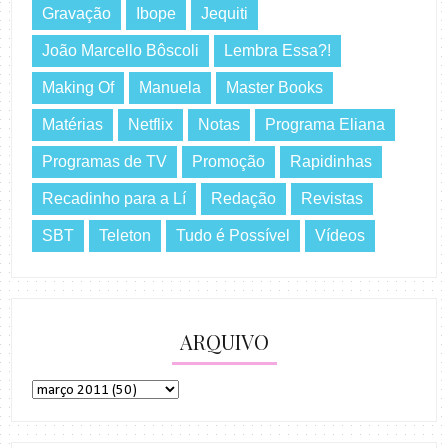
Gravação
Ibope
Jequiti
João Marcello Bôscoli
Lembra Essa?!
Making Of
Manuela
Master Books
Matérias
Netflix
Notas
Programa Eliana
Programas de TV
Promoção
Rapidinhas
Recadinho para a Lí
Redação
Revistas
SBT
Teleton
Tudo é Possível
Vídeos
ARQUIVO