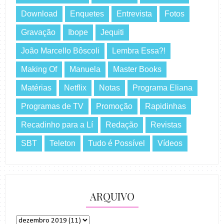
Download
Enquetes
Entrevista
Fotos
Gravação
Ibope
Jequiti
João Marcello Bôscoli
Lembra Essa?!
Making Of
Manuela
Master Books
Matérias
Netflix
Notas
Programa Eliana
Programas de TV
Promoção
Rapidinhas
Recadinho para a Lí
Redação
Revistas
SBT
Teleton
Tudo é Possível
Vídeos
ARQUIVO