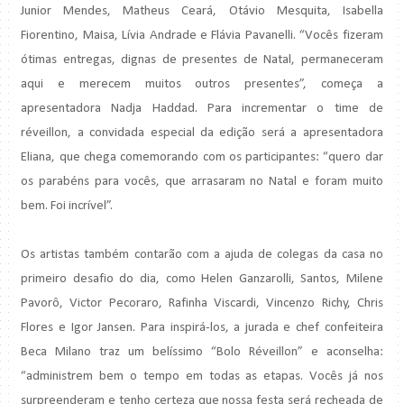
Junior Mendes, Matheus Ceará, Otávio Mesquita, Isabella
Fiorentino, Maisa, Lívia Andrade e Flávia Pavanelli. “Vocês fizeram
ótimas entregas, dignas de presentes de Natal, permaneceram
aqui e merecem muitos outros presentes”, começa a
apresentadora Nadja Haddad. Para incrementar o time de
réveillon, a convidada especial da edição será a apresentadora
Eliana, que chega comemorando com os participantes: “quero dar
os parabéns para vocês, que arrasaram no Natal e foram muito
bem. Foi incrível”.
Os artistas também contarão com a ajuda de colegas da casa no
primeiro desafio do dia, como Helen Ganzarolli, Santos, Milene
Pavorô, Victor Pecoraro, Rafinha Viscardi, Vincenzo Richy, Chris
Flores e Igor Jansen. Para inspirá-los, a jurada e chef confeiteira
Beca Milano traz um belíssimo “Bolo Réveillon” e aconselha:
“administrem bem o tempo em todas as etapas. Vocês já nos
surpreenderam e tenho certeza que nossa festa será recheada de