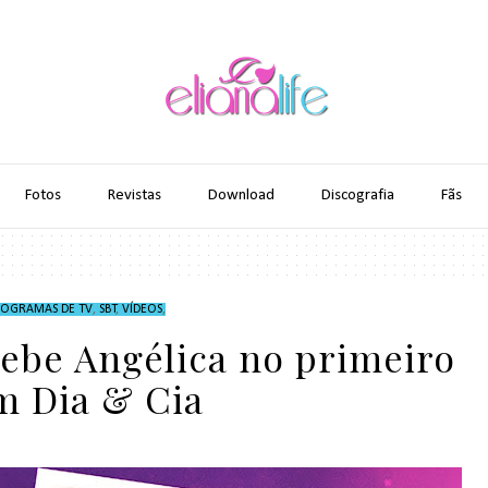
Fotos
Revistas
Download
Discografia
Fãs
ROGRAMAS DE TV
,
SBT
,
VÍDEOS
,
cebe Angélica no primeiro
m Dia & Cia