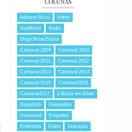
COLUNAS
Adriano Ricco
Arthur
Audiência
Áudio
Blog Oficial Eliana
Carnaval 2009
Carnaval 2010
Carnaval 2011
Carnaval 2012
Carnaval 2013
Carnaval 2014
Carnaval 2015
Carnaval2016
Carnaval2017
Ciência em Show
DaquiDali
Despedida
Download
Enquetes
Entrevista
Fotos
Gravação