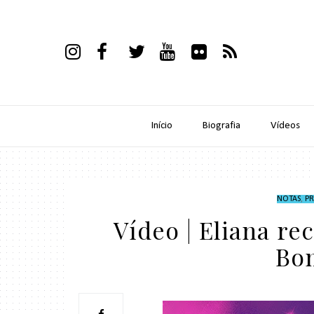
Início
Biografia
Vídeos
NOTAS
,
P
Vídeo | Eliana re
Bo