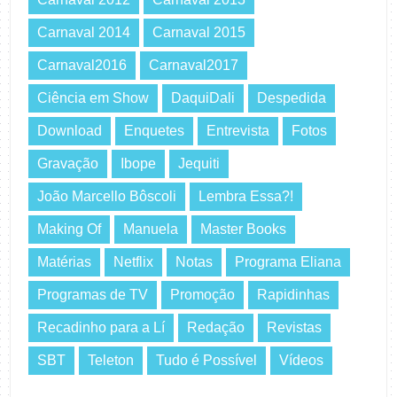
Carnaval 2014
Carnaval 2015
Carnaval2016
Carnaval2017
Ciência em Show
DaquiDali
Despedida
Download
Enquetes
Entrevista
Fotos
Gravação
Ibope
Jequiti
João Marcello Bôscoli
Lembra Essa?!
Making Of
Manuela
Master Books
Matérias
Netflix
Notas
Programa Eliana
Programas de TV
Promoção
Rapidinhas
Recadinho para a Lí
Redação
Revistas
SBT
Teleton
Tudo é Possível
Vídeos