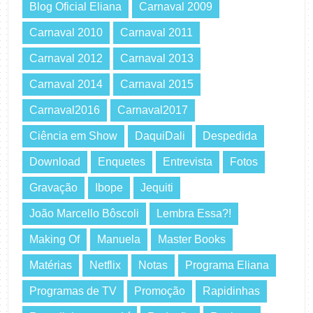
Blog Oficial Eliana
Carnaval 2009
Carnaval 2010
Carnaval 2011
Carnaval 2012
Carnaval 2013
Carnaval 2014
Carnaval 2015
Carnaval2016
Carnaval2017
Ciência em Show
DaquiDali
Despedida
Download
Enquetes
Entrevista
Fotos
Gravação
Ibope
Jequiti
João Marcello Bôscoli
Lembra Essa?!
Making Of
Manuela
Master Books
Matérias
Netflix
Notas
Programa Eliana
Programas de TV
Promoção
Rapidinhas