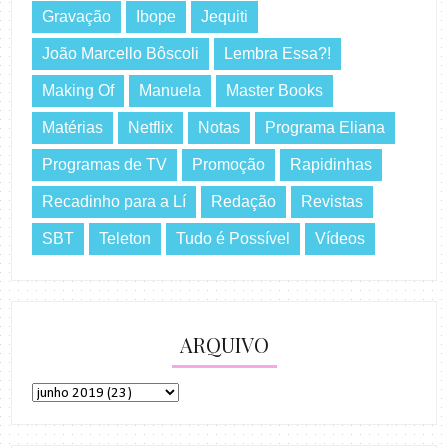
Gravação
Ibope
Jequiti
João Marcello Bôscoli
Lembra Essa?!
Making Of
Manuela
Master Books
Matérias
Netflix
Notas
Programa Eliana
Programas de TV
Promoção
Rapidinhas
Recadinho para a Lí
Redação
Revistas
SBT
Teleton
Tudo é Possível
Vídeos
ARQUIVO