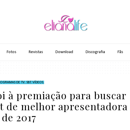
Fotos
Revistas
Download
Discografia
Fãs
ROGRAMAS DE TV
,
SBT
,
VÍDEOS
,
oi à premiação para buscar
et de melhor apresentadora
de 2017