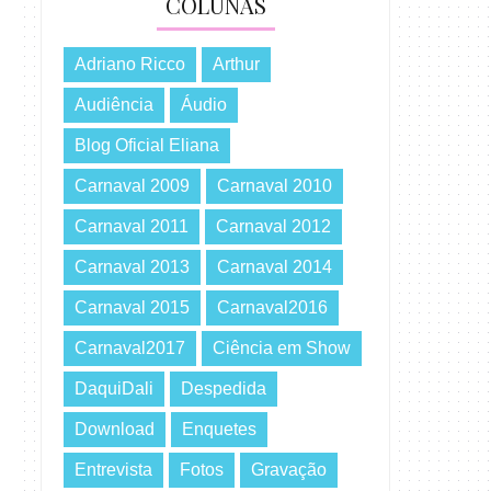
COLUNAS
Adriano Ricco
Arthur
Audiência
Áudio
Blog Oficial Eliana
Carnaval 2009
Carnaval 2010
Carnaval 2011
Carnaval 2012
Carnaval 2013
Carnaval 2014
Carnaval 2015
Carnaval2016
Carnaval2017
Ciência em Show
DaquiDali
Despedida
Download
Enquetes
Entrevista
Fotos
Gravação