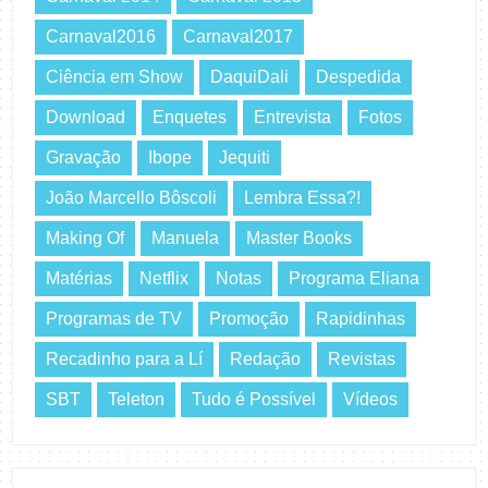
Carnaval2016
Carnaval2017
Ciência em Show
DaquiDali
Despedida
Download
Enquetes
Entrevista
Fotos
Gravação
Ibope
Jequiti
João Marcello Bôscoli
Lembra Essa?!
Making Of
Manuela
Master Books
Matérias
Netflix
Notas
Programa Eliana
Programas de TV
Promoção
Rapidinhas
Recadinho para a Lí
Redação
Revistas
SBT
Teleton
Tudo é Possível
Vídeos