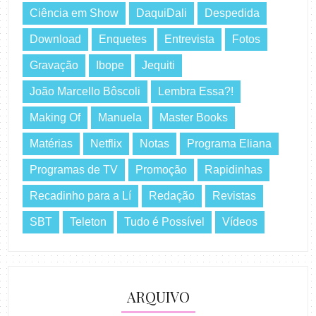
Ciência em Show
DaquiDali
Despedida
Download
Enquetes
Entrevista
Fotos
Gravação
Ibope
Jequiti
João Marcello Bôscoli
Lembra Essa?!
Making Of
Manuela
Master Books
Matérias
Netflix
Notas
Programa Eliana
Programas de TV
Promoção
Rapidinhas
Recadinho para a Lí
Redação
Revistas
SBT
Teleton
Tudo é Possível
Vídeos
ARQUIVO