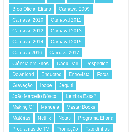
Blog Oficial Eliana
Carnaval 2009
Carnaval 2010
Carnaval 2011
Carnaval 2012
Carnaval 2013
Carnaval 2014
Carnaval 2015
Carnaval2016
Carnaval2017
Ciência em Show
DaquiDali
Despedida
Download
Enquetes
Entrevista
Fotos
Gravação
Ibope
Jequiti
João Marcello Bôscoli
Lembra Essa?!
Making Of
Manuela
Master Books
Matérias
Netflix
Notas
Programa Eliana
Programas de TV
Promoção
Rapidinhas