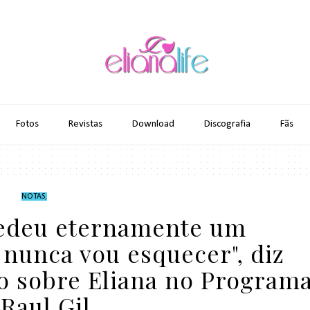
Fotos
Revistas
Download
Discografia
Fãs
NOTAS
,
cedeu eternamente um
nunca vou esquecer", diz
o sobre Eliana no Program
Raul Gil