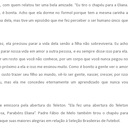
, com quem relatou ter uma bela amizade. “Eu tiro o chapéu para a Eliana.
 é bonita. Acho que ela dorme no formol porque tem a mesma carinha a
ama dela, mas tive um episódio que me fez perceber o ser humano único que
, ela precisou parar a vida dela senão a filha não sobreviveria. Eu acho
parar nossa vida em amor a outra pessoa, e eu sempre disse isso para ela.
por um rosto que você não conhece, por um corpo que você nunca pegou no
to próximo a ela e isso me ensinou muito. Como é bonito a gente ver o amor
sto trazer seu filho ao mundo, vê-lo ser gente, nascer, crescer, por isso
péu, mas ela me concedeu eternamente um aprendizado que nunca vou
de emissora pela abertura do Teleton. “Ela fez uma abertura do Teleton
tosa, Parabéns Eliana”. Padre Fábio de Melo também tirou o chapéu para
aque suas maiores alegrias em relação à Seleção Brasileiras de Futebol.