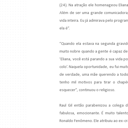
(24). Na atração ele homenageou Eliana
Além de ser uma grande comunicadora,
vida inteira. Eu já admirava pelo progr
ela é”.
“Quando ela estava na segunda gravidez
muito nobre quando a gente é capaz de 
‘Eliana, você está parando a sua vida 
colo’. Naquela oportunidade, eu fui mui
de verdade, uma mãe querendo a todo cu
tenho mil motivos para tirar o cha
esquecer”, continuou o religioso.
Raul Gil então parabenizou a colega 
fabulosa, emocionante. É muito talen
Ronaldo Fenômeno. Ele atribuiu ao ex-cr