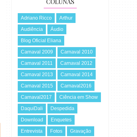
COLUNAS
Adriano Ricco
Arthur
Audiência
Áudio
Blog Oficial Eliana
Carnaval 2009
Carnaval 2010
Carnaval 2011
Carnaval 2012
Carnaval 2013
Carnaval 2014
Carnaval 2015
Carnaval2016
Carnaval2017
Ciência em Show
DaquiDali
Despedida
Download
Enquetes
Entrevista
Fotos
Gravação