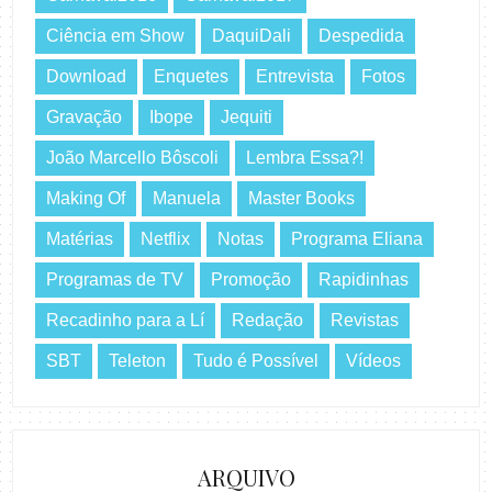
Ciência em Show
DaquiDali
Despedida
Download
Enquetes
Entrevista
Fotos
Gravação
Ibope
Jequiti
João Marcello Bôscoli
Lembra Essa?!
Making Of
Manuela
Master Books
Matérias
Netflix
Notas
Programa Eliana
Programas de TV
Promoção
Rapidinhas
Recadinho para a Lí
Redação
Revistas
SBT
Teleton
Tudo é Possível
Vídeos
ARQUIVO