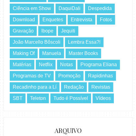
Ciência em Show
DaquiDali
Despedida
Download
Enquetes
Entrevista
Fotos
Gravação
Ibope
Jequiti
João Marcello Bôscoli
Lembra Essa?!
Making Of
Manuela
Master Books
Matérias
Netflix
Notas
Programa Eliana
Programas de TV
Promoção
Rapidinhas
Recadinho para a Lí
Redação
Revistas
SBT
Teleton
Tudo é Possível
Vídeos
ARQUIVO