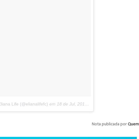
iana Life (@elianalifefc)
em
18 de Jul, 2018 às 10:36 PDT
Nota publicada por
Quem