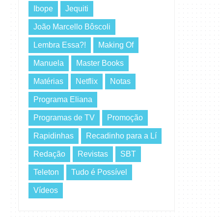
Ibope
Jequiti
João Marcello Bôscoli
Lembra Essa?!
Making Of
Manuela
Master Books
Matérias
Netflix
Notas
Programa Eliana
Programas de TV
Promoção
Rapidinhas
Recadinho para a Lí
Redação
Revistas
SBT
Teleton
Tudo é Possível
Vídeos