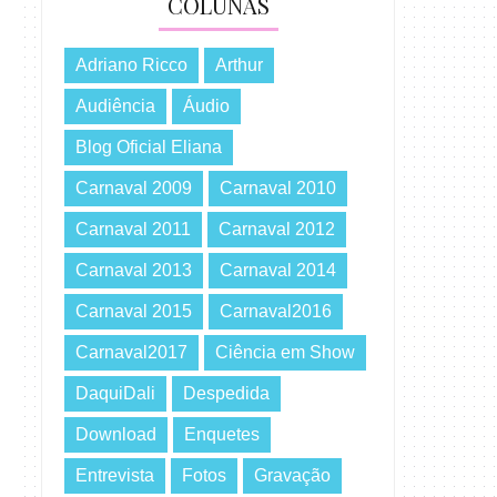
COLUNAS
Adriano Ricco
Arthur
Audiência
Áudio
Blog Oficial Eliana
Carnaval 2009
Carnaval 2010
Carnaval 2011
Carnaval 2012
Carnaval 2013
Carnaval 2014
Carnaval 2015
Carnaval2016
Carnaval2017
Ciência em Show
DaquiDali
Despedida
Download
Enquetes
Entrevista
Fotos
Gravação