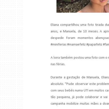
Eliana compartilhou uma foto tirada du
anos, e Manuela, de 10 meses. A apre
despedir. Foram momentos abençoa
#miniferias #mamaefeliz #papaifeliz #fami
A loira também postou uma foto com o n
nas férias.
Durante a gestação de Manuela, Elian
absoluto. "Pude observar este proble
com seus bebês numa UTI em muitos caso
tão pequena, já pode colaborar e vai
campanha mobilize muitas mães a doar