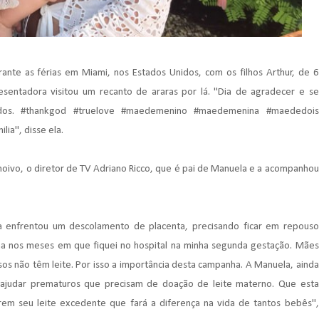
rante as férias em Miami, nos Estados Unidos, com os filhos Arthur, de 6
sentadora visitou um recanto de araras por lá. "Dia de agradecer e se
dos. #thankgod #truelove #maedemenino #maedemenina #maededois
lia", disse ela.
oivo, o diretor de TV Adriano Ricco, que é pai de Manuela e a acompanhou
a enfrentou um descolamento de placenta, precisando ficar em repouso
ma nos meses em que fiquei no hospital na minha segunda gestação. Mães
s não têm leite. Por isso a importância desta campanha. A Manuela, ainda
 ajudar prematuros que precisam de doação de leite materno. Que esta
em seu leite excedente que fará a diferença na vida de tantos bebês",