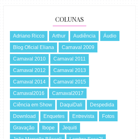
COLUNAS
Adriano Ricco
Arthur
Audiência
Áudio
Blog Oficial Eliana
Carnaval 2009
Carnaval 2010
Carnaval 2011
Carnaval 2012
Carnaval 2013
Carnaval 2014
Carnaval 2015
Carnaval2016
Carnaval2017
Ciência em Show
DaquiDali
Despedida
Download
Enquetes
Entrevista
Fotos
Gravação
Ibope
Jequiti