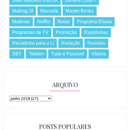
João Marcello Bôscoli
Lembra Essa?!
Making Of
Manuela
Master Books
Matérias
Netflix
Notas
Programa Eliana
Programas de TV
Promoção
Rapidinhas
Recadinho para a Lí
Redação
Revistas
SBT
Teleton
Tudo é Possível
Vídeos
ARQUIVO
POSTS POPULARES