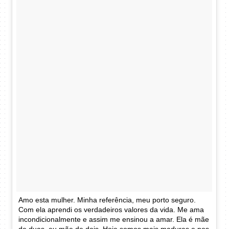
Amo esta mulher. Minha referência, meu porto seguro.
Com ela aprendi os verdadeiros valores da vida. Me ama
incondicionalmente e assim me ensinou a amar. Ela é mãe
de duas, eu mãe de dois. Hoje somos mais maduras e nos