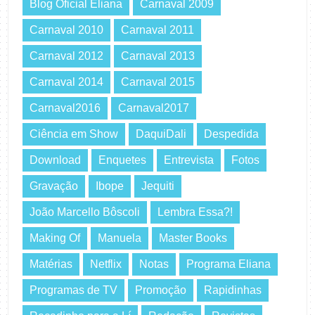
Blog Oficial Eliana
Carnaval 2009
Carnaval 2010
Carnaval 2011
Carnaval 2012
Carnaval 2013
Carnaval 2014
Carnaval 2015
Carnaval2016
Carnaval2017
Ciência em Show
DaquiDali
Despedida
Download
Enquetes
Entrevista
Fotos
Gravação
Ibope
Jequiti
João Marcello Bôscoli
Lembra Essa?!
Making Of
Manuela
Master Books
Matérias
Netflix
Notas
Programa Eliana
Programas de TV
Promoção
Rapidinhas