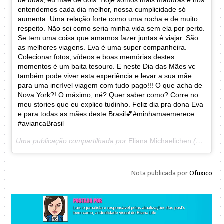
entendemos cada dia melhor, nossa cumplicidade só
aumenta. Uma relação forte como uma rocha e de muito
respeito. Não sei como seria minha vida sem ela por perto.
Se tem uma coisa que amamos fazer juntas é viajar. São
as melhores viagens. Eva é uma super companheira.
Colecionar fotos, vídeos e boas memórias destes
momentos é um baita tesouro. E neste Dia das Mães vc
também pode viver esta experiência e levar a sua mãe
para uma incrível viagem com tudo pago!!! O que acha de
Nova York?! O máximo, né? Quer saber como? Corre no
meu stories que eu explico tudinho. Feliz dia pra dona Eva
e para todas as mães deste Brasil💕#minhamaemerece
#aviancaBrasil
Uma publicação compartilhada por
Eliana Michaelichen
(@eliana) em
Nota publicada por
Ofuxico