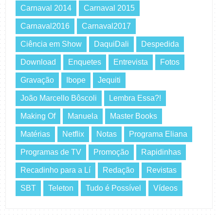
Carnaval 2014
Carnaval 2015
Carnaval2016
Carnaval2017
Ciência em Show
DaquiDali
Despedida
Download
Enquetes
Entrevista
Fotos
Gravação
Ibope
Jequiti
João Marcello Bôscoli
Lembra Essa?!
Making Of
Manuela
Master Books
Matérias
Netflix
Notas
Programa Eliana
Programas de TV
Promoção
Rapidinhas
Recadinho para a Lí
Redação
Revistas
SBT
Teleton
Tudo é Possível
Vídeos