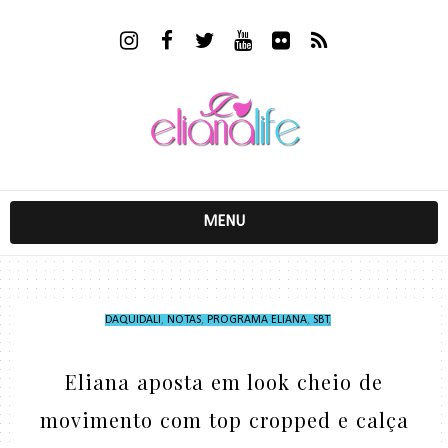
MENU
DAQUIDALI
,
NOTAS
,
PROGRAMA ELIANA
,
SBT
,
Eliana aposta em look cheio de
movimento com top cropped e calça