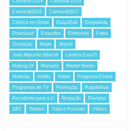
Carnaval 2014
Carnaval 2015
Carnaval2016
Carnaval2017
Ciência em Show
DaquiDali
Despedida
Download
Enquetes
Entrevista
Fotos
Gravação
Ibope
Jequiti
João Marcello Bôscoli
Lembra Essa?!
Making Of
Manuela
Master Books
Matérias
Netflix
Notas
Programa Eliana
Programas de TV
Promoção
Rapidinhas
Recadinho para a Lí
Redação
Revistas
SBT
Teleton
Tudo é Possível
Vídeos