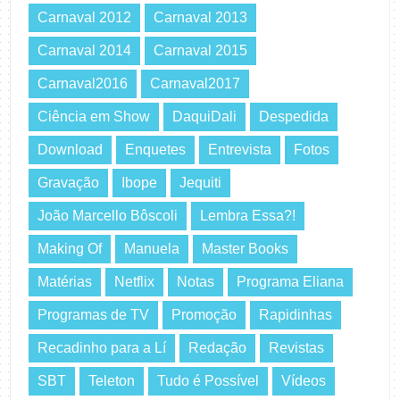
Carnaval 2012
Carnaval 2013
Carnaval 2014
Carnaval 2015
Carnaval2016
Carnaval2017
Ciência em Show
DaquiDali
Despedida
Download
Enquetes
Entrevista
Fotos
Gravação
Ibope
Jequiti
João Marcello Bôscoli
Lembra Essa?!
Making Of
Manuela
Master Books
Matérias
Netflix
Notas
Programa Eliana
Programas de TV
Promoção
Rapidinhas
Recadinho para a Lí
Redação
Revistas
SBT
Teleton
Tudo é Possível
Vídeos