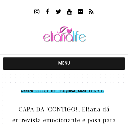
MENU
ADRIANO RICCO
,
ARTHUR
,
DAQUIDALI
,
MANUELA
,
NOTAS
CAPA DA 'CONTIGO!', Eliana dá
entrevista emocionante e posa para