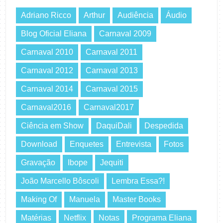
Adriano Ricco
Arthur
Audiência
Áudio
Blog Oficial Eliana
Carnaval 2009
Carnaval 2010
Carnaval 2011
Carnaval 2012
Carnaval 2013
Carnaval 2014
Carnaval 2015
Carnaval2016
Carnaval2017
Ciência em Show
DaquiDali
Despedida
Download
Enquetes
Entrevista
Fotos
Gravação
Ibope
Jequiti
João Marcello Bôscoli
Lembra Essa?!
Making Of
Manuela
Master Books
Matérias
Netflix
Notas
Programa Eliana