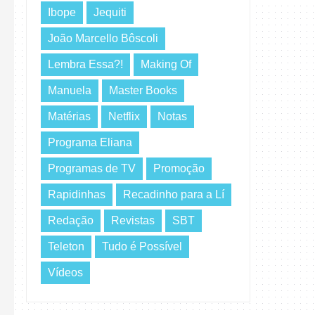
Ibope
Jequiti
João Marcello Bôscoli
Lembra Essa?!
Making Of
Manuela
Master Books
Matérias
Netflix
Notas
Programa Eliana
Programas de TV
Promoção
Rapidinhas
Recadinho para a Lí
Redação
Revistas
SBT
Teleton
Tudo é Possível
Vídeos