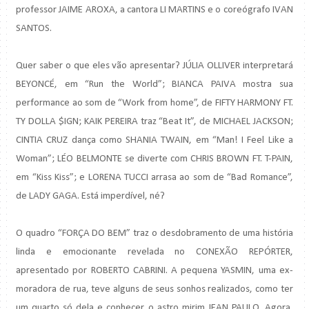
professor JAIME AROXA, a cantora LI MARTINS e o coreógrafo IVAN
SANTOS.
Quer saber o que eles vão apresentar? JÚLIA OLLIVER interpretará
BEYONCÉ, em “Run the World”; BIANCA PAIVA mostra sua
performance ao som de “Work from home”, de FIFTY HARMONY FT.
TY DOLLA $IGN; KAIK PEREIRA traz “Beat It”, de MICHAEL JACKSON;
CINTIA CRUZ dança como SHANIA TWAIN, em “Man! I Feel Like a
Woman”; LÉO BELMONTE se diverte com CHRIS BROWN FT. T-PAIN,
em “Kiss Kiss”; e LORENA TUCCI arrasa ao som de “Bad Romance”,
de LADY GAGA. Está imperdível, né?
O quadro “FORÇA DO BEM” traz o desdobramento de uma história
linda e emocionante revelada no CONEXÃO REPÓRTER,
apresentado por ROBERTO CABRINI. A pequena YASMIN, uma ex-
moradora de rua, teve alguns de seus sonhos realizados, como ter
um quarto só dela e conhecer o astro mirim JEAN PAULO. Agora,