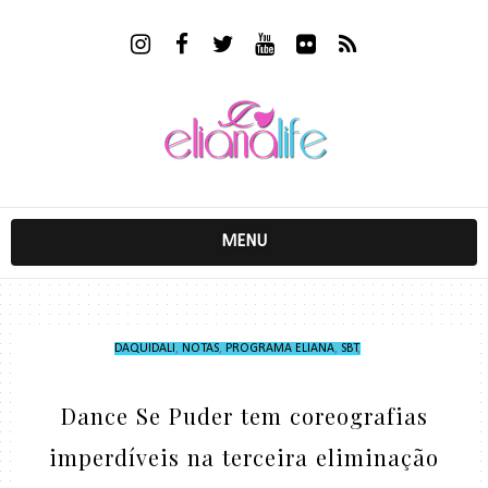
MENU
DAQUIDALI
,
NOTAS
,
PROGRAMA ELIANA
,
SBT
,
Dance Se Puder tem coreografias
imperdíveis na terceira eliminação