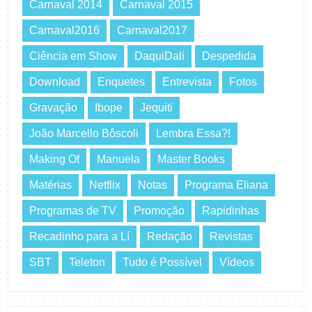
Carnaval 2014
Carnaval 2015
Carnaval2016
Carnaval2017
Ciência em Show
DaquiDali
Despedida
Download
Enquetes
Entrevista
Fotos
Gravação
Ibope
Jequiti
João Marcello Bôscoli
Lembra Essa?!
Making Of
Manuela
Master Books
Matérias
Netflix
Notas
Programa Eliana
Programas de TV
Promoção
Rapidinhas
Recadinho para a Lí
Redação
Revistas
SBT
Teleton
Tudo é Possível
Vídeos