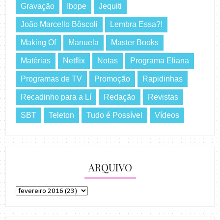
Gravação
Ibope
Jequiti
João Marcello Bôscoli
Lembra Essa?!
Making Of
Manuela
Master Books
Matérias
Netflix
Notas
Programa Eliana
Programas de TV
Promoção
Rapidinhas
Recadinho para a Lí
Redação
Revistas
SBT
Teleton
Tudo é Possível
Vídeos
ARQUIVO