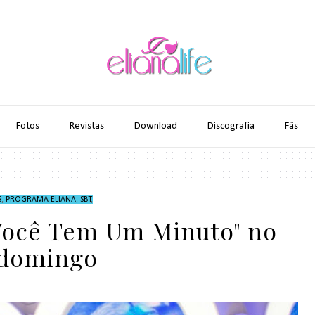
Fotos
Revistas
Download
Discografia
Fãs
S
,
PROGRAMA ELIANA
,
SBT
,
"Você Tem Um Minuto" no
domingo