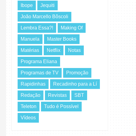
Ibope
Jequiti
João Marcello Bôscoli
Lembra Essa?!
Making Of
Manuela
Master Books
Matérias
Netflix
Notas
Programa Eliana
Programas de TV
Promoção
Rapidinhas
Recadinho para a Lí
Redação
Revistas
SBT
Teleton
Tudo é Possível
Vídeos