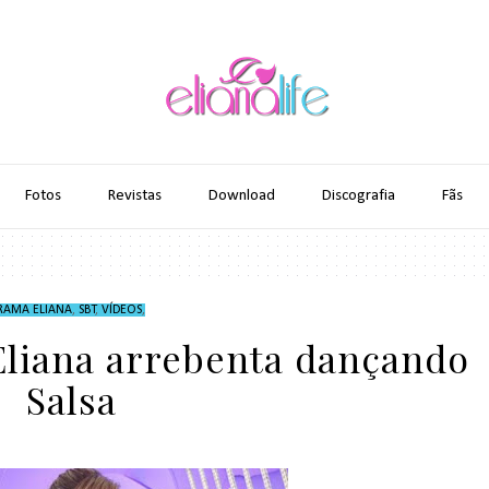
Fotos
Revistas
Download
Discografia
Fãs
AMA ELIANA
,
SBT
,
VÍDEOS
,
 Eliana arrebenta dançando
Salsa