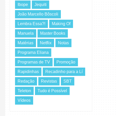
Ibope
Jequiti
João Marcello Bôscoli
Lembra Essa?!
Making Of
Manuela
Master Books
Matérias
Netflix
Notas
Programa Eliana
Programas de TV
Promoção
Rapidinhas
Recadinho para a Lí
Redação
Revistas
SBT
Teleton
Tudo é Possível
Vídeos