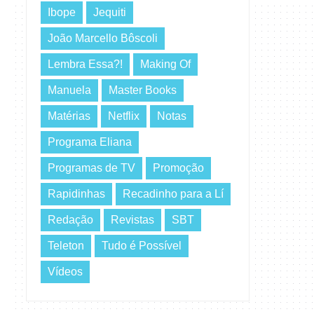
Ibope
Jequiti
João Marcello Bôscoli
Lembra Essa?!
Making Of
Manuela
Master Books
Matérias
Netflix
Notas
Programa Eliana
Programas de TV
Promoção
Rapidinhas
Recadinho para a Lí
Redação
Revistas
SBT
Teleton
Tudo é Possível
Vídeos