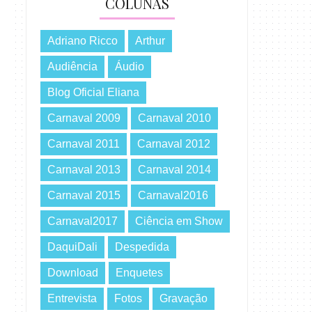
COLUNAS
Adriano Ricco
Arthur
Audiência
Áudio
Blog Oficial Eliana
Carnaval 2009
Carnaval 2010
Carnaval 2011
Carnaval 2012
Carnaval 2013
Carnaval 2014
Carnaval 2015
Carnaval2016
Carnaval2017
Ciência em Show
DaquiDali
Despedida
Download
Enquetes
Entrevista
Fotos
Gravação