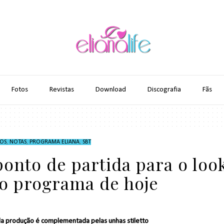
Fotos
Revistas
Download
Discografia
Fãs
OS
,
NOTAS
,
PROGRAMA ELIANA
,
SBT
 ponto de partida para o loo
no programa de hoje
a produção é complementada pelas unhas stiletto