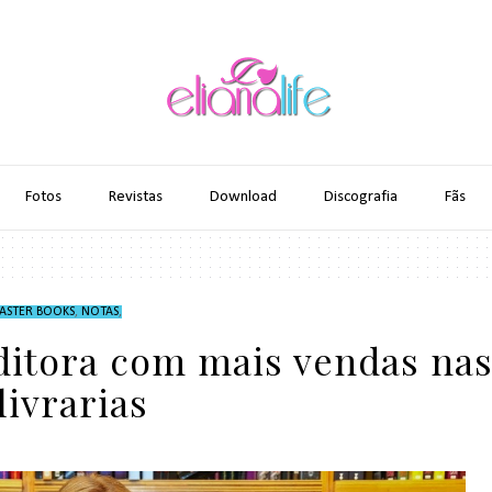
Fotos
Revistas
Download
Discografia
Fãs
ASTER BOOKS
,
NOTAS
,
ditora com mais vendas na
livrarias