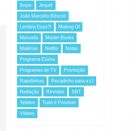
Ibope
Jequiti
João Marcello Bôscoli
Lembra Essa?!
Making Of
Manuela
Master Books
Matérias
Netflix
Notas
Programa Eliana
Programas de TV
Promoção
Rapidinhas
Recadinho para a Lí
Redação
Revistas
SBT
Teleton
Tudo é Possível
Vídeos