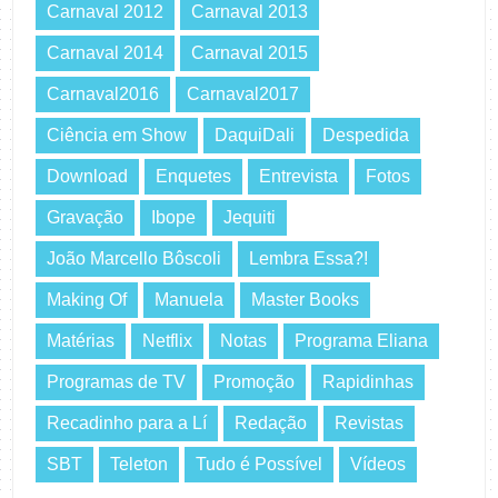
Carnaval 2012
Carnaval 2013
Carnaval 2014
Carnaval 2015
Carnaval2016
Carnaval2017
Ciência em Show
DaquiDali
Despedida
Download
Enquetes
Entrevista
Fotos
Gravação
Ibope
Jequiti
João Marcello Bôscoli
Lembra Essa?!
Making Of
Manuela
Master Books
Matérias
Netflix
Notas
Programa Eliana
Programas de TV
Promoção
Rapidinhas
Recadinho para a Lí
Redação
Revistas
SBT
Teleton
Tudo é Possível
Vídeos