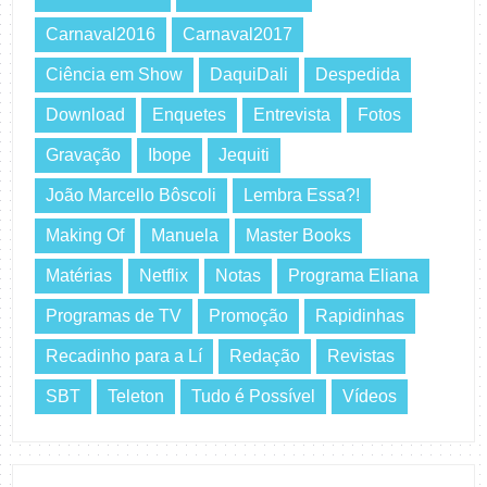
Carnaval2016
Carnaval2017
Ciência em Show
DaquiDali
Despedida
Download
Enquetes
Entrevista
Fotos
Gravação
Ibope
Jequiti
João Marcello Bôscoli
Lembra Essa?!
Making Of
Manuela
Master Books
Matérias
Netflix
Notas
Programa Eliana
Programas de TV
Promoção
Rapidinhas
Recadinho para a Lí
Redação
Revistas
SBT
Teleton
Tudo é Possível
Vídeos