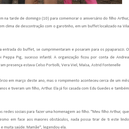
ram na tarde de domingo (10) para comemorar o aniversário do filho Arthur,
em clima de descontração com o garotinho, em um buffet localizado na Vila
na entrada do buffet, se cumprimentaram e posaram para os ppaparazzi. O
i Peppa Pig, sucesso infantil. A organização ficou por conta de Andrea
m presença estava Celso Portiolli, Vera Viel, Maísa, Astrid Fontenelle
ivórcio em março deste ano, mas o rompimento aconteceu cerca de um mês
 anos e tiveram um filho, Arthur. Ela já foi casada com Edu Guedes e também
s redes sociais para fazer uma homenagem ao filho. "Meu filho Arthur, que
esmo em face aos maiores obstáculos, nada possa tirar de ti este lindo
 e muita saúde. Mamãe", legendou ela.