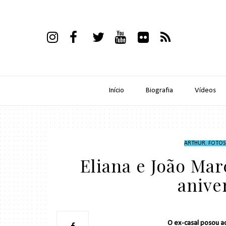
Início
Biografia
Vídeos
ARTHUR
,
FOTOS
Eliana e João Ma
anive
O ex-casal posou ao