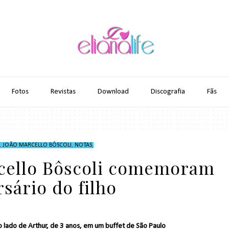
Fotos
Revistas
Download
Discografia
Fãs
,
JOÃO MARCELLO BÔSCOLI
,
NOTAS
,
rcello Bôscoli comemoram
rsário do filho
 lado de Arthur, de 3 anos, em um buffet de São Paulo