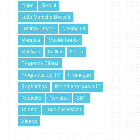
Ibope
Jequiti
João Marcello Bôscoli
Lembra Essa?!
Making Of
Manuela
Master Books
Matérias
Netflix
Notas
Programa Eliana
Programas de TV
Promoção
Rapidinhas
Recadinho para a Lí
Redação
Revistas
SBT
Teleton
Tudo é Possível
Vídeos