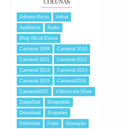
COLUNAS
Adriano Ricco
Arthur
Audiência
Áudio
Blog Oficial Eliana
Carnaval 2009
Carnaval 2010
Carnaval 2011
Carnaval 2012
Carnaval 2013
Carnaval 2014
Carnaval 2015
Carnaval2016
Carnaval2017
Ciência em Show
DaquiDali
Despedida
Download
Enquetes
Entrevista
Fotos
Gravação