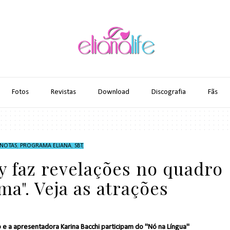
Fotos
Revistas
Download
Discografia
Fãs
NOTAS
,
PROGRAMA ELIANA
,
SBT
,
y faz revelações no quadro
ma". Veja as atrações
 e a apresentadora Karina Bacchi participam do "Nó na Língua"