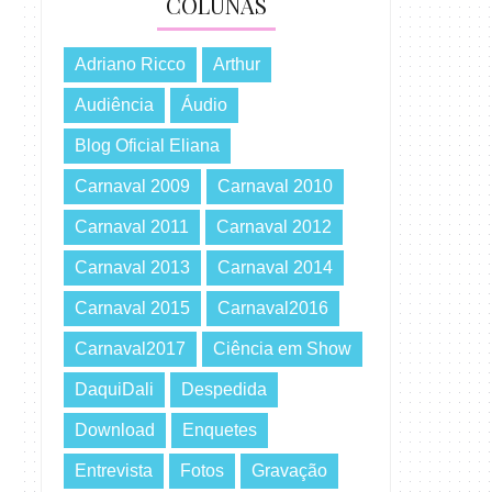
COLUNAS
Adriano Ricco
Arthur
Audiência
Áudio
Blog Oficial Eliana
Carnaval 2009
Carnaval 2010
Carnaval 2011
Carnaval 2012
Carnaval 2013
Carnaval 2014
Carnaval 2015
Carnaval2016
Carnaval2017
Ciência em Show
DaquiDali
Despedida
Download
Enquetes
Entrevista
Fotos
Gravação