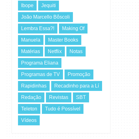
Ibope
Jequiti
João Marcello Bôscoli
Lembra Essa?!
Making Of
Manuela
Master Books
Matérias
Netflix
Notas
Programa Eliana
Programas de TV
Promoção
Rapidinhas
Recadinho para a Lí
Redação
Revistas
SBT
Teleton
Tudo é Possível
Vídeos