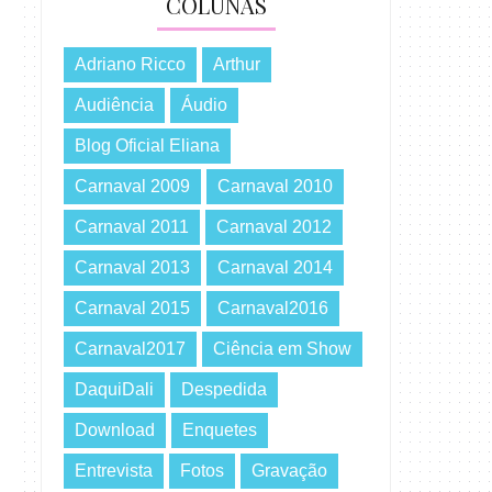
COLUNAS
Adriano Ricco
Arthur
Audiência
Áudio
Blog Oficial Eliana
Carnaval 2009
Carnaval 2010
Carnaval 2011
Carnaval 2012
Carnaval 2013
Carnaval 2014
Carnaval 2015
Carnaval2016
Carnaval2017
Ciência em Show
DaquiDali
Despedida
Download
Enquetes
Entrevista
Fotos
Gravação