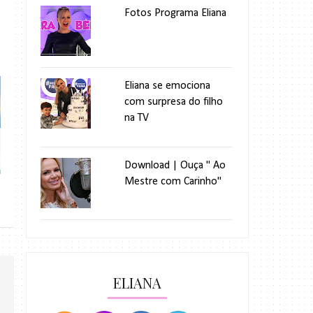
Fotos Programa Eliana
Eliana se emociona
com surpresa do filho
na TV
Eliana aposta em vestido assimétric...
Eliana aparece com vi
Download | Ouça " Ao
Mestre com Carinho"
ELIANA