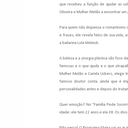
que recebeu a função de ajudar as solte
Oliveira e Mulher Melão a encontrar um 
Para quem não dispensa o romantismo d
e frases, ele revela fatos de sua vida,
a bailarina Lola Melnick.
A beleza e a cirurgia plástica são foco 
famosas e o que ajuda e o que atrapalh
Mulher Melão e Camila Uckers, elege t
famoso doutor conta, ainda que é imp
personalidades antes e depois do trat
Quer emoção? No “Família Pede Socorr
idade: ele tem 22 anos e ela 38. Os doi
Não perca! O Programa Eliana vai ao ar 