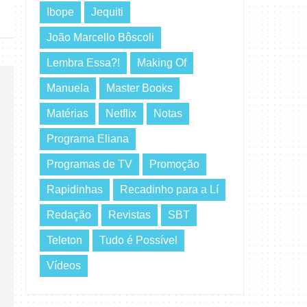
Ibope
Jequiti
João Marcello Bôscoli
Lembra Essa?!
Making Of
Manuela
Master Books
Matérias
Netflix
Notas
Programa Eliana
Programas de TV
Promoção
Rapidinhas
Recadinho para a Lí
Redação
Revistas
SBT
Teleton
Tudo é Possível
Vídeos