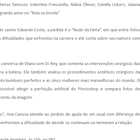
iras famosas Valentina Francavilla, Núbia Óliiver, Camilla Uckers, Juliana
grande amor no “Rola ou Enrola”.
o cantor Eduardo Costa, a pedida é o “Rede da Fama”, em que entre fotos
 as dificuldades que enfrentou na carreira e até conta sobre seu namoro com
da conversa de Eliana com Dr. Rey, que comenta as intervenções cirúrgicas das
a a beleza. Ele também analisa os procedimentos estéticos cirúrgicos da
rês bumbuns perfeitos e as cinco mulheres mais maravilhosas do mundo. O
ossível atingir a perfeição artificial do Photoshop e compara fotos de
amento da imagem.
o”, Ana Canosa atende ao pedido de ajuda de um casal com diferença de
s enfrentam a dificuldade de decidir se continuam ou terminam a relação.
neste domingo, às 15h, no SBT.