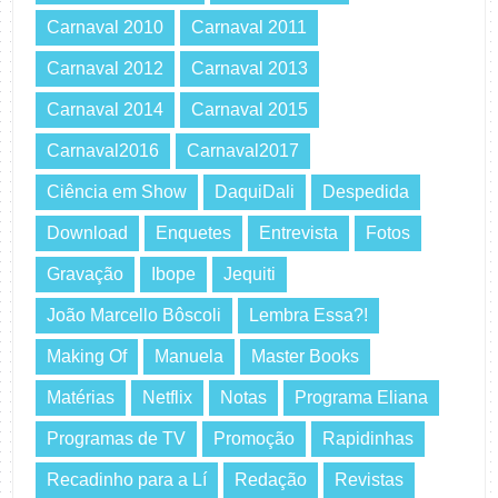
Carnaval 2010
Carnaval 2011
Carnaval 2012
Carnaval 2013
Carnaval 2014
Carnaval 2015
Carnaval2016
Carnaval2017
Ciência em Show
DaquiDali
Despedida
Download
Enquetes
Entrevista
Fotos
Gravação
Ibope
Jequiti
João Marcello Bôscoli
Lembra Essa?!
Making Of
Manuela
Master Books
Matérias
Netflix
Notas
Programa Eliana
Programas de TV
Promoção
Rapidinhas
Recadinho para a Lí
Redação
Revistas