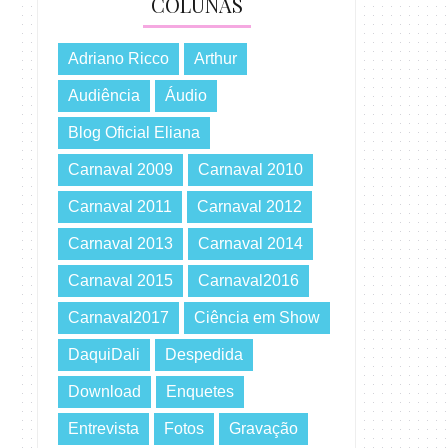
COLUNAS
Adriano Ricco
Arthur
Audiência
Áudio
Blog Oficial Eliana
Carnaval 2009
Carnaval 2010
Carnaval 2011
Carnaval 2012
Carnaval 2013
Carnaval 2014
Carnaval 2015
Carnaval2016
Carnaval2017
Ciência em Show
DaquiDali
Despedida
Download
Enquetes
Entrevista
Fotos
Gravação