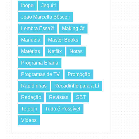
Ibope
Jequiti
João Marcello Bôscoli
Lembra Essa?!
Making Of
Manuela
Master Books
Matérias
Netflix
Notas
Programa Eliana
Programas de TV
Promoção
Rapidinhas
Recadinho para a Lí
Redação
Revistas
SBT
Teleton
Tudo é Possível
Vídeos