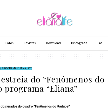
Fotos
Revistas
Download
Discografia
Fãs
S
,
PROGRAMA ELIANA
,
SBT
,
 estreia do “Fenômenos do
o programa “Eliana”
o dos jurados do quadro “Fenômenos do Youtube”