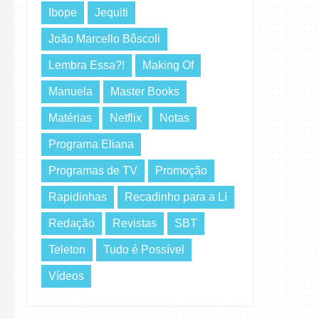
Ibope
Jequiti
João Marcello Bôscoli
Lembra Essa?!
Making Of
Manuela
Master Books
Matérias
Netflix
Notas
Programa Eliana
Programas de TV
Promoção
Rapidinhas
Recadinho para a Lí
Redação
Revistas
SBT
Teleton
Tudo é Possível
Vídeos