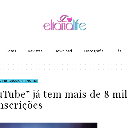
Fotos
Revistas
Download
Discografia
Fãs
S
,
PROGRAMA ELIANA
,
SBT
,
Tube” já tem mais de 8 mil
nscrições